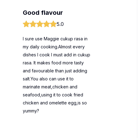
Good flavour
5.0
I sure use Maggie cukup rasa in
my daily cooking.Almost every
dishes I cook I must add in cukup
rasa. It makes food more tasty
and favourable than just adding
salt.You also can use it to
marinate meat,chicken and
seafood,using it to cook fried
chicken and omelette egg,is so
yummy?