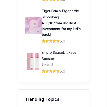
Tiger Family Ergonomic
Schoolbag
A 10/10 from us! Best
investment for my kid's
back!
5.0
Empro SpaceLift Face
Booster
Like it!
5.0
Trending Topics