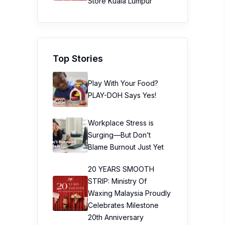
Store Kuala Lumpur
Top Stories
Play With Your Food?
PLAY-DOH Says Yes!
Workplace Stress is
Surging—But Don’t
Blame Burnout Just Yet
20 YEARS SMOOTH
STRIP: Ministry Of
Waxing Malaysia Proudly
Celebrates Milestone
20th Anniversary