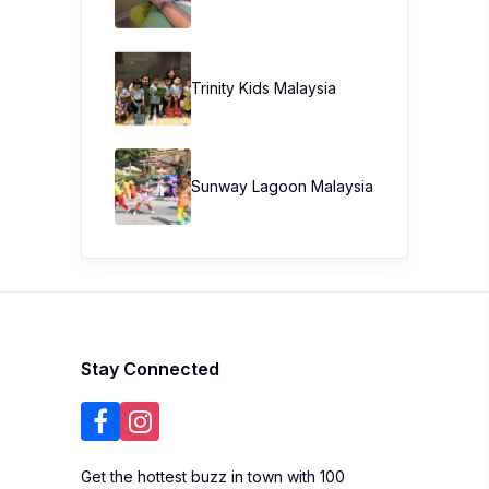
Trinity Kids Malaysia ​
Sunway Lagoon Malaysia
Stay Connected
Get the hottest buzz in town with 100