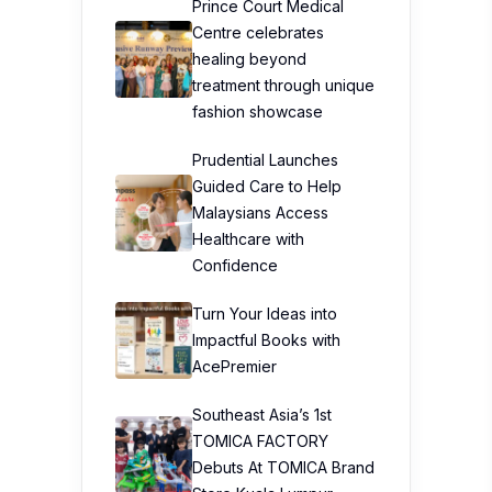
Prince Court Medical
Centre celebrates
healing beyond
treatment through unique
fashion showcase
Prudential Launches
Guided Care to Help
Malaysians Access
Healthcare with
Confidence
Turn Your Ideas into
Impactful Books with
AcePremier
Southeast Asia’s 1st
TOMICA FACTORY
Debuts At TOMICA Brand