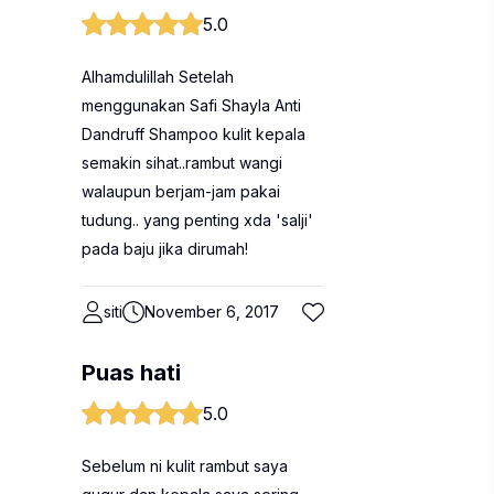
5.0
Alhamdulillah Setelah
menggunakan Safi Shayla Anti
Dandruff Shampoo kulit kepala
semakin sihat..rambut wangi
walaupun berjam-jam pakai
tudung.. yang penting xda 'salji'
pada baju jika dirumah!
siti
November 6, 2017
Puas hati
5.0
Sebelum ni kulit rambut saya