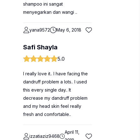
shampoo ini sangat
menyegarkan dan wangi ..
yana9572
May 6, 2018
Safi Shayla
5.0
I really love it.. I have facing the
dandruff problem a lots.. I used
this every single day.. It
decrease my dandruff problem
and my head skin feel really
fresh and comfortable..
April 11,
izzatiaziz9468