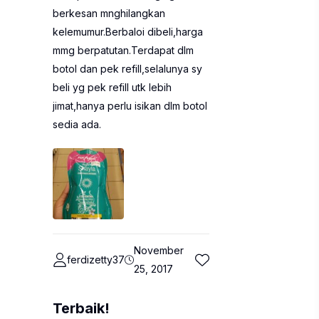
berkesan mnghilangkan
kelemumur.Berbaloi dibeli,harga
mmg berpatutan.Terdapat dlm
botol dan pek refill,selalunya sy
beli yg pek refill utk lebih
jimat,hanya perlu isikan dlm botol
sedia ada.
November
ferdizetty37
25, 2017
Terbaik!