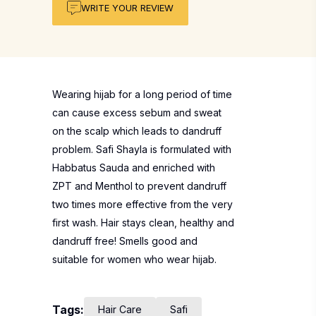
WRITE YOUR REVIEW
Wearing hijab for a long period of time
can cause excess sebum and sweat
on the scalp which leads to dandruff
problem. Safi Shayla is formulated with
Habbatus Sauda and enriched with
ZPT and Menthol to prevent dandruff
two times more effective from the very
first wash. Hair stays clean, healthy and
dandruff free! Smells good and
suitable for women who wear hijab.
Tags:
Hair Care
Safi