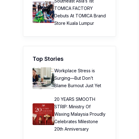
Southeast Asia’s 1st
TOMICA FACTORY
Debuts At TOMICA Brand
Store Kuala Lumpur
Top Stories
Workplace Stress is
Surging—But Don’t
Blame Burnout Just Yet
20 YEARS SMOOTH
STRIP: Ministry Of
Waxing Malaysia Proudly
Celebrates Milestone
20th Anniversary