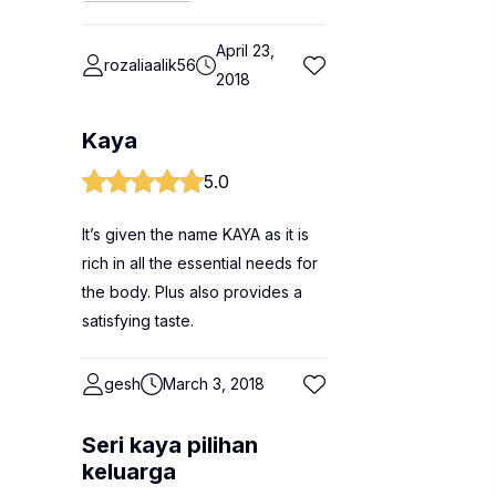
April 23,
rozaliaalik56
2018
Kaya
5.0
It’s given the name KAYA as it is
rich in all the essential needs for
the body. Plus also provides a
satisfying taste.
gesh
March 3, 2018
Seri kaya pilihan
keluarga