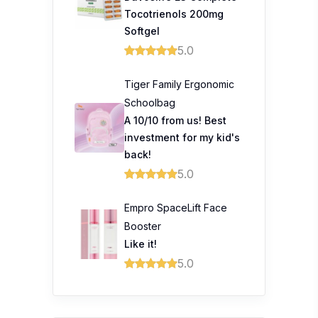
Tocotrienols 200mg
Softgel
5.0
Tiger Family Ergonomic
Schoolbag
A 10/10 from us! Best
investment for my kid's
back!
5.0
Empro SpaceLift Face
Booster
Like it!
5.0