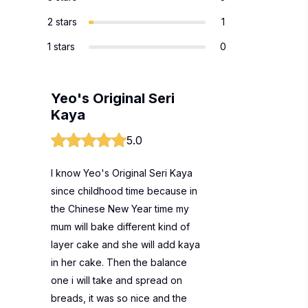
2 stars
1
1 stars
0
Yeo's Original Seri
Kaya
5.0
I know Yeo's Original Seri Kaya
since childhood time because in
the Chinese New Year time my
mum will bake different kind of
layer cake and she will add kaya
in her cake. Then the balance
one i will take and spread on
breads, it was so nice and the