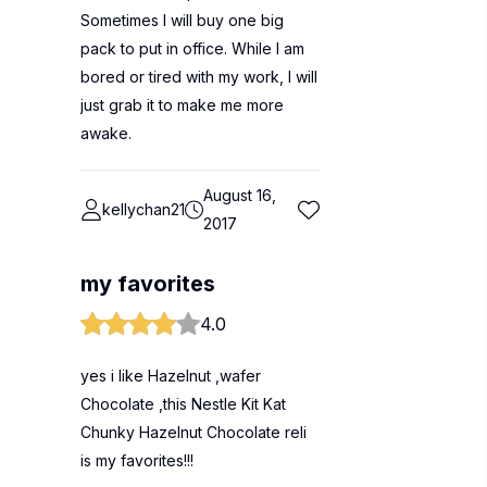
Sometimes I will buy one big
pack to put in office. While I am
bored or tired with my work, I will
just grab it to make me more
awake.
August 16,
kellychan21
2017
my favorites
4.0
yes i like Hazelnut ,wafer
Chocolate ,this Nestle Kit Kat
Chunky Hazelnut Chocolate reli
is my favorites!!!