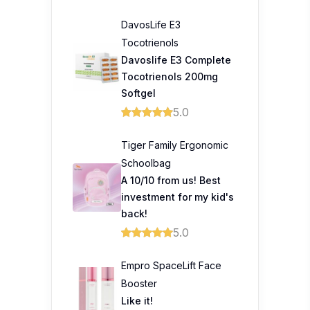
DavosLife E3
Tocotrienols
Davoslife E3 Complete
Tocotrienols 200mg
Softgel
5.0
Tiger Family Ergonomic
Schoolbag
A 10/10 from us! Best
investment for my kid's
back!
5.0
Empro SpaceLift Face
Booster
Like it!