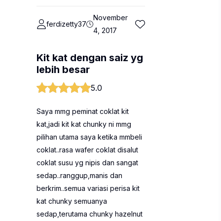
November
ferdizetty37
4, 2017
Kit kat dengan saiz yg
lebih besar
5.0
Saya mmg peminat coklat kit
kat,jadi kit kat chunky ni mmg
pilihan utama saya ketika mmbeli
coklat..rasa wafer coklat disalut
coklat susu yg nipis dan sangat
sedap..ranggup,manis dan
berkrim..semua variasi perisa kit
kat chunky semuanya
sedap,terutama chunky hazelnut