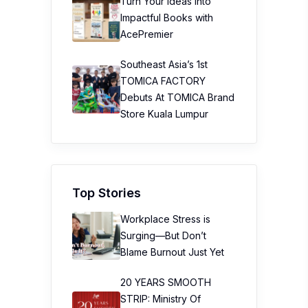
Turn Your Ideas into
Impactful Books with
AcePremier
Southeast Asia’s 1st
TOMICA FACTORY
Debuts At TOMICA Brand
Store Kuala Lumpur
Top Stories
Workplace Stress is
Surging—But Don’t
Blame Burnout Just Yet
20 YEARS SMOOTH
STRIP: Ministry Of