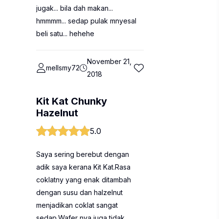
jugak... bila dah makan...
hmmmm... sedap pulak mnyesal
beli satu... hehehe
November 21,
mellsmy72
2018
Kit Kat Chunky
Hazelnut
5.0
Saya sering berebut dengan
adik saya kerana Kit Kat.Rasa
coklatny yang enak ditambah
dengan susu dan halzelnut
menjadikan coklat sangat
sedap.Wafer nya juga tidak