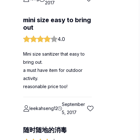
2017
mini size easy to bring
out
4.0
Mini size sanitizer that easy to
bring out.
a must have item for outdoor
activity.
reasonable price too!
September
leekahseng12
5, 2017
随时随地的消毒