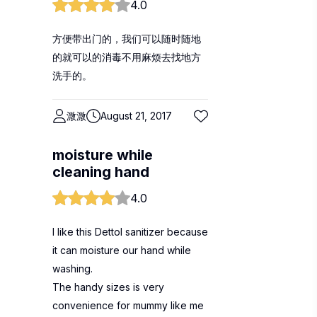
4.0
方便带出门的，我们可以随时随地
的就可以的消毒不用麻烦去找地方
洗手的。
溦溦
August 21, 2017
moisture while
cleaning hand
4.0
I like this Dettol sanitizer because
it can moisture our hand while
washing.
The handy sizes is very
convenience for mummy like me