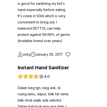
is good for sanitizing my kid's
hand especially before eating.
It's come in 50ml which is very
convenient to bring out. I
believed DETTOL can help
protect against 99.99% of germs
(trustable brand over years)
vicky
January 26, 2017
Instant Hand Sanitizer
4.0
Dalam beg tgn, beg ank, di
ruang tamu, dapur, bilik tdr serta
bilik mndi wajib ada sebotol.
Setiap kali buat apa-apa sblm /