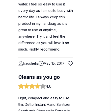
water. I feel so easy to use it
every day as I am quite busy with
hectic life. I always keep this
product in my handbag as it is
great to use at anytime,
anywhere. Try it and feel the
difference as you will love it so
much. Highly recommend.
kaushelia
May 15, 2017
Cleans as you go
4.0
Light, compact and easy to use,
this Dettol Instant Hand Sanitizer
Sooth with Chamomile Extract is