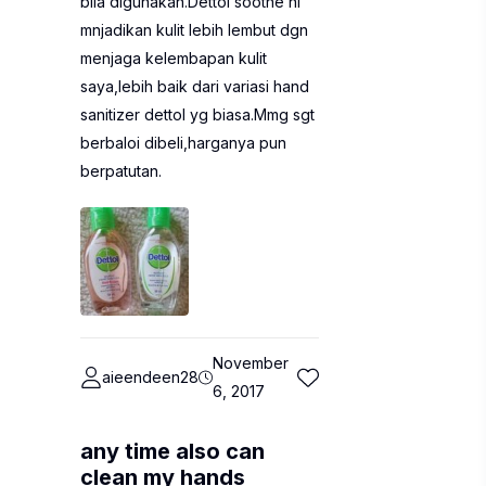
bila digunakan.Dettol soothe ni
mnjadikan kulit lebih lembut dgn
menjaga kelembapan kulit
saya,lebih baik dari variasi hand
sanitizer dettol yg biasa.Mmg sgt
berbaloi dibeli,harganya pun
berpatutan.
November
aieendeen28
6, 2017
any time also can
clean my hands