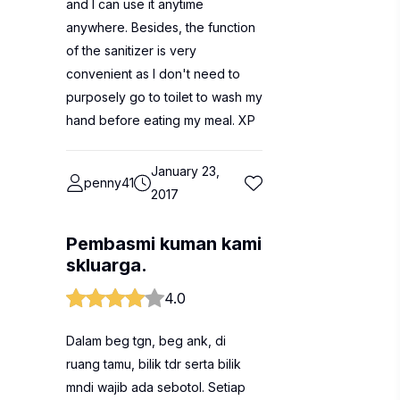
and I can use it anytime
anywhere. Besides, the function
of the sanitizer is very
convenient as I don't need to
purposely go to toilet to wash my
hand before eating my meal. XP
January 23,
penny41
2017
Pembasmi kuman kami
skluarga.
4.0
Dalam beg tgn, beg ank, di
ruang tamu, bilik tdr serta bilik
mndi wajib ada sebotol. Setiap