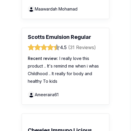
Maawardah Mohamad
Scotts Emulsion Regular
4.5
(31 Reviews)
Recent review:
I really love this
product .. It's remind me when i whas
Childhood .. It really for body and
healthy To kids
Ameeraira61
Chewies Immuno Licious