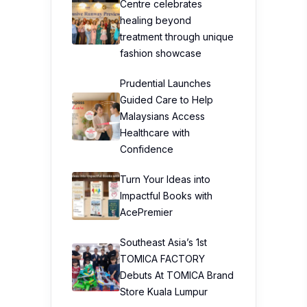
Centre celebrates
healing beyond
treatment through unique
fashion showcase
Prudential Launches
Guided Care to Help
Malaysians Access
Healthcare with
Confidence
Turn Your Ideas into
Impactful Books with
AcePremier
Southeast Asia’s 1st
TOMICA FACTORY
Debuts At TOMICA Brand
Store Kuala Lumpur