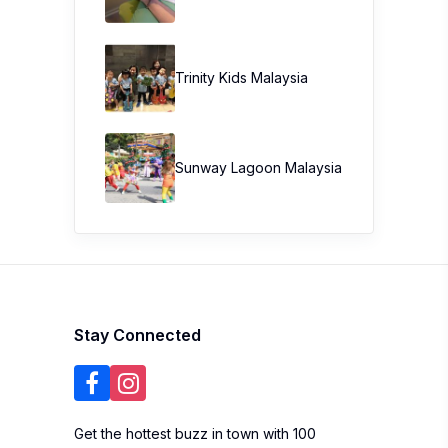
Trinity Kids Malaysia ​
Sunway Lagoon Malaysia
Stay Connected
Get the hottest buzz in town with 100