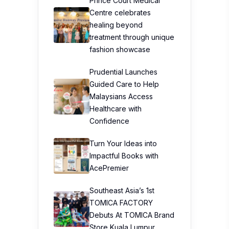
Prince Court Medical
Centre celebrates
healing beyond
treatment through unique
fashion showcase
Prudential Launches
Guided Care to Help
Malaysians Access
Healthcare with
Confidence
Turn Your Ideas into
Impactful Books with
AcePremier
Southeast Asia’s 1st
TOMICA FACTORY
Debuts At TOMICA Brand
Store Kuala Lumpur