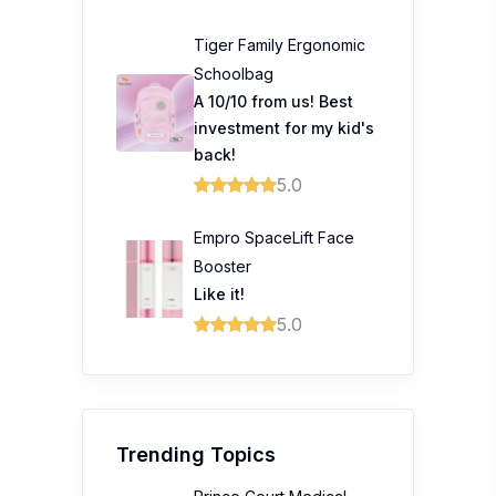
Tiger Family Ergonomic
Schoolbag
A 10/10 from us! Best
investment for my kid's
back!
5.0
Empro SpaceLift Face
Booster
Like it!
5.0
Trending Topics