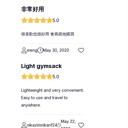
非常好用
5.0
很喜歡也很好用 會再跟他購買
meng
May 30, 2020
Light gymsack
5.0
Lightweight and very convenient.
Easy to use and travel to
anywhere.
May 22,
nikazimnikarif24