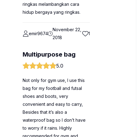
ringkas melambangkan cara
hidup bergaya yang ringkas.
November 22,
emir9674
1
2018
Multipurpose bag
5.0
Not only for gym use, I use this
bag for my football and futsal
shoes and boots, very
convenient and easy to carry,
Besides that it’s also a
waterproof bag so I don’t have
to worry if it rains. Highly
recommended for gym and