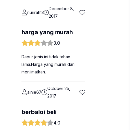
December 8,
nurirah13
2017
harga yang murah
3.0
Dapur jenis ini tidak tahan
lama.Harga yang murah dan
menjimatkan.
October 25,
ainie67
2017
berbaloi beli
4.0