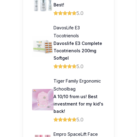
Best!
5.0
DavosLife E3
Tocotrienols
Davoslife E3 Complete
Tocotrienols 200mg
Softgel
5.0
Tiger Family Ergonomic
Schoolbag
A 10/10 from us! Best
investment for my kid's
back!
5.0
Empro SpaceLift Face