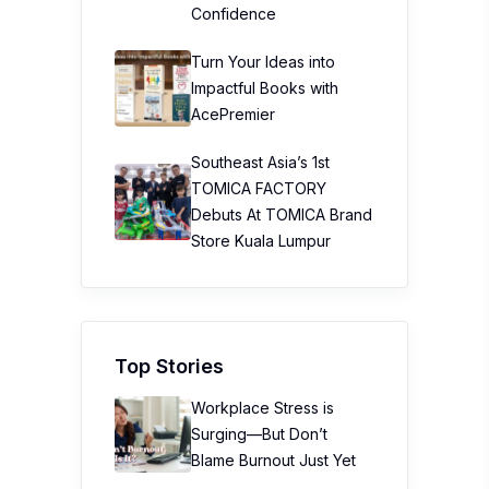
Confidence
Turn Your Ideas into
Impactful Books with
AcePremier
Southeast Asia’s 1st
TOMICA FACTORY
Debuts At TOMICA Brand
Store Kuala Lumpur
Top Stories
Workplace Stress is
Surging—But Don’t
Blame Burnout Just Yet