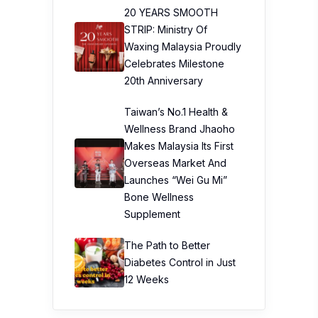
20 YEARS SMOOTH
STRIP: Ministry Of
Waxing Malaysia Proudly
Celebrates Milestone
20th Anniversary
Taiwan’s No.1 Health &
Wellness Brand Jhaoho
Makes Malaysia Its First
Overseas Market And
Launches “Wei Gu Mi”
Bone Wellness
Supplement
The Path to Better
Diabetes Control in Just
12 Weeks