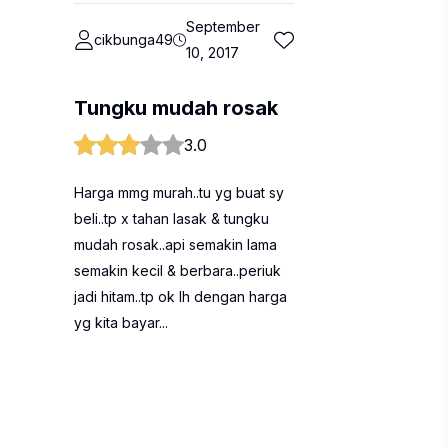
September
cikbunga49
10, 2017
Tungku mudah rosak
3.0
Harga mmg murah..tu yg buat sy
beli..tp x tahan lasak & tungku
mudah rosak..api semakin lama
semakin kecil & berbara..periuk
jadi hitam..tp ok lh dengan harga
yg kita bayar...