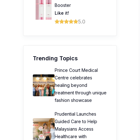
Booster
Like it!
5.0
Trending Topics
Prince Court Medical
Centre celebrates
healing beyond
treatment through unique
fashion showcase
Prudential Launches
Guided Care to Help
Malaysians Access
Healthcare with