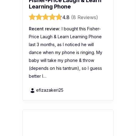
Fisher-Price Laugh & Learn
Learning Phone
4.8
(8 Reviews)
Recent review:
I bought this Fisher-
Price Laugh & Learn Learning Phone
last 3 months, as I noticed he will
dance when my phone is ringing. My
baby will take my phone & throw
(depends on his tantrum), so I guess
better I…
efizazakeri25