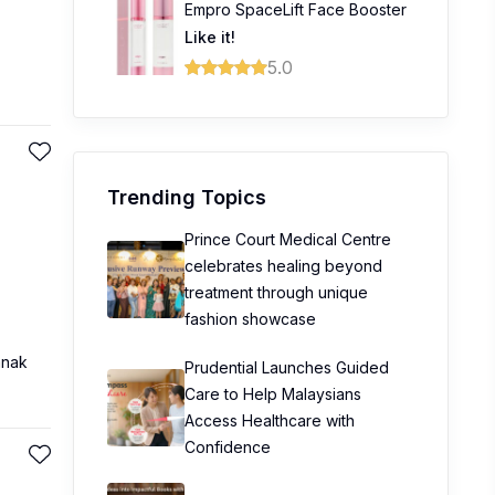
Empro SpaceLift Face Booster
Like it!
5.0
Trending Topics
Prince Court Medical Centre
celebrates healing beyond
treatment through unique
fashion showcase
anak
Prudential Launches Guided
Care to Help Malaysians
Access Healthcare with
Confidence