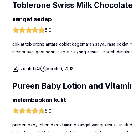
Toblerone Swiss Milk Chocolat
sangat sedap
5.0
coklat toblerone antara coklat kegemaran saya.. rasa coklat 
mempunyai gabungan isian susu yang sesuai.. mudah dimaka
azieafida41
March 9, 2018
Pureen Baby Lotion and Vitami
melembapkan kulit
5.0
pureen baby lotion dan vitamin e sangat wangi sesuai untu