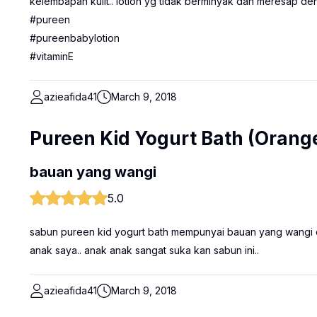
kelembapan kulit.. lotion yg tidak berminyak dan meresap de
#pureen
#pureenbabylotion
#vitaminE
azieafida41
March 9, 2018
Pureen Kid Yogurt Bath (Orang
bauan yang wangi
5.0
sabun pureen kid yogurt bath mempunyai bauan yang wangi d
anak saya.. anak anak sangat suka kan sabun ini..
azieafida41
March 9, 2018