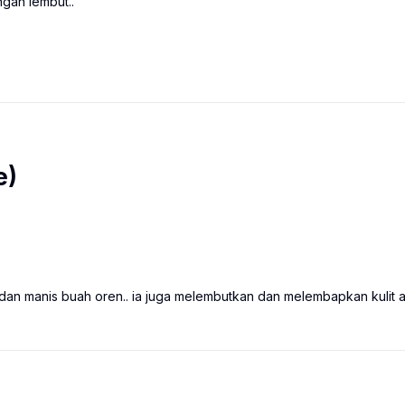
ngan lembut..
e)
an manis buah oren.. ia juga melembutkan dan melembapkan kulit 