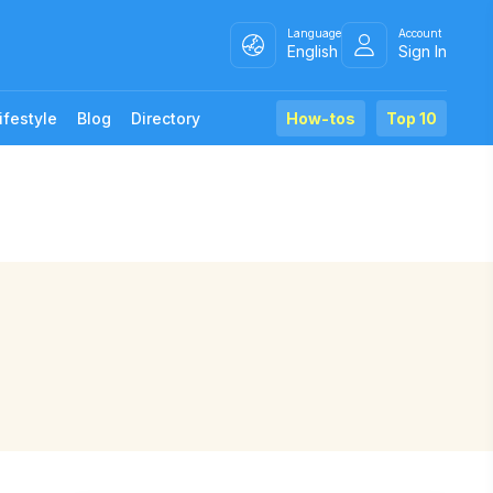
Language
Account
English
Sign In
ifestyle
Blog
Directory
How-tos
Top 10