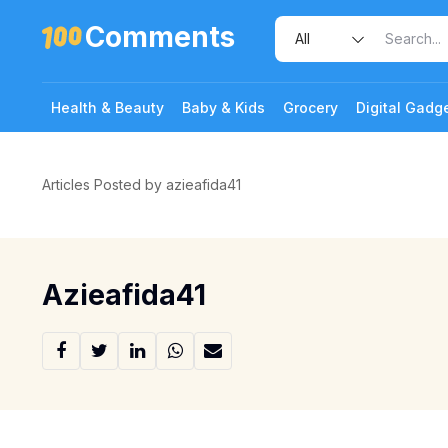
Comments
Health & Beauty
Baby & Kids
Grocery
Digital Gadg
Articles Posted by azieafida41
Azieafida41