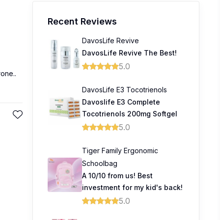
Recent Reviews
DavosLife Revive
DavosLife Revive The Best!
5.0
one..
DavosLife E3 Tocotrienols
Davoslife E3 Complete
Tocotrienols 200mg Softgel
5.0
Tiger Family Ergonomic
Schoolbag
A 10/10 from us! Best
investment for my kid's back!
5.0