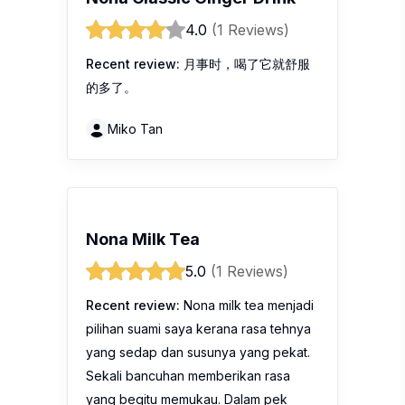
4.0
(1 Reviews)
Recent review:
月事时，喝了它就舒服
的多了。
Miko Tan
Nona Milk Tea
5.0
(1 Reviews)
Recent review:
Nona milk tea menjadi
pilihan suami saya kerana rasa tehnya
yang sedap dan susunya yang pekat.
Sekali bancuhan memberikan rasa
yang begitu memukau. Dalam pek