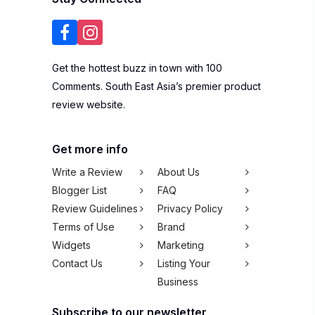
Get more info
Write a Review
About Us
Blogger List
FAQ
Review Guidelines
Privacy Policy
Terms of Use
Brand
Widgets
Marketing
Contact Us
Listing Your
Business
Subscribe to our newsletter
SUBSCRIBE
We won't spam you,
pinky promise!