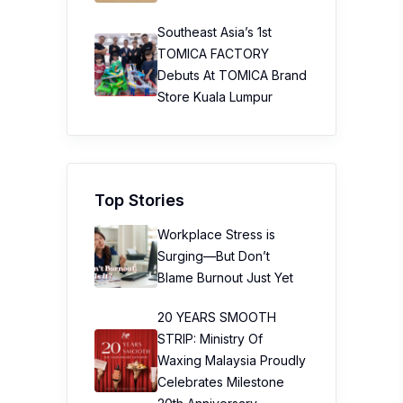
Top Stories
Workplace Stress is
Surging—But Don’t
Blame Burnout Just Yet
20 YEARS SMOOTH
STRIP: Ministry Of
Waxing Malaysia Proudly
Celebrates Milestone
20th Anniversary
Taiwan’s No.1 Health &
Wellness Brand Jhaoho
Makes Malaysia Its First
Overseas Market And
Launches “Wei Gu Mi”