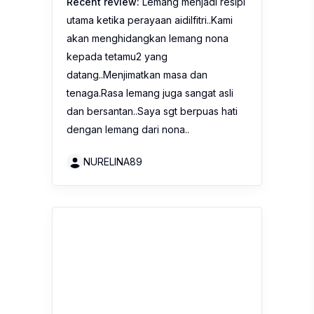
Recent review:
Lemang menjadi resipi
utama ketika perayaan aidilfitri..Kami
akan menghidangkan lemang nona
kepada tetamu2 yang
datang..Menjimatkan masa dan
tenaga.Rasa lemang juga sangat asli
dan bersantan..Saya sgt berpuas hati
dengan lemang dari nona..
NURELINA89
Nona Ketupat Palas Pulut
(Glutinous Rice) Range
4.0
(4 Reviews)
Recent review:
Nona Ketupat Palas