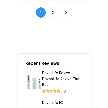
Recent Reviews
DavosLife Revive
DavosLife Revive The
Best!
5.0
DavosLife E3
Tocotrienols
Davoslife E3 Complete
Tocotrienols 200mg
Softgel
5.0
Tiger Family Ergonomic