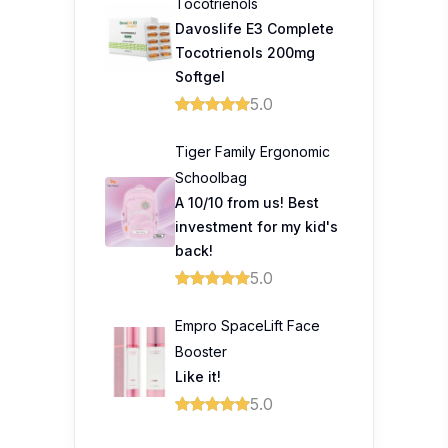
Schoolbag
A 10/10 from us! Best
investment for my kid's
back!
5.0
Empro SpaceLift Face
Booster
Like it!
5.0
Trending Topics
Prince Court Medical
Centre celebrates