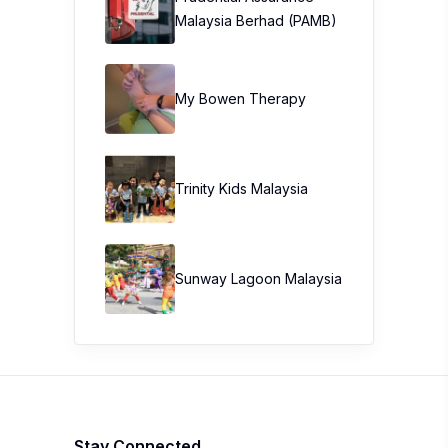
Trinity Kids Malaysia ​
Sunway Lagoon Malaysia
Stay Connected
Get the hottest buzz in town with 100
Comments. South East Asia’s premier product
review website.