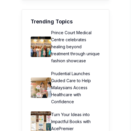
healing beyond
treatment through unique
fashion showcase
Prudential Launches
Guided Care to Help
Malaysians Access
Healthcare with
Confidence
Turn Your Ideas into
Impactful Books with
AcePremier
Southeast Asia’s 1st
TOMICA FACTORY
Debuts At TOMICA Brand
Store Kuala Lumpur