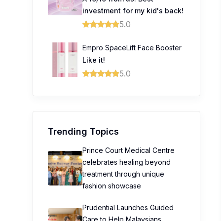
investment for my kid's back!
5.0
Empro SpaceLift Face Booster
Like it!
5.0
Trending Topics
Prince Court Medical Centre
celebrates healing beyond
treatment through unique
fashion showcase
Prudential Launches Guided
Care to Help Malaysians