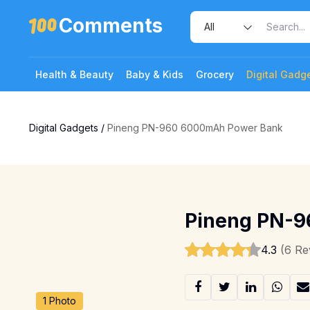
Comments
Health & Beauty
Baby & Kids
Grocery
Digital Gadg
Digital Gadgets
/
Pineng PN-960 6000mAh Power Bank
Pineng PN-
4.3
(6 Re
1 Photo