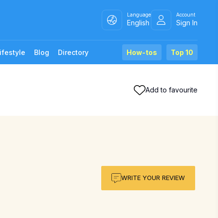
Language
Account
English
Sign In
ifestyle
Blog
Directory
How-tos
Top 10
Add to favourite
WRITE YOUR REVIEW