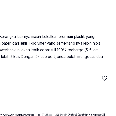
n. Kerangka luar nya masih kekalkan premium plastik yang
teri dari jenis li-polymer yang sememang nya lebih nipis,
Powerbank ini akan lebih cepat full 100% recharge (5-6 jam
lebih 2 kali. Dengan 2x usb port, anda boleh mengecas dua
power bank很耐用，但是美中不足的就是我希望我把cable插进