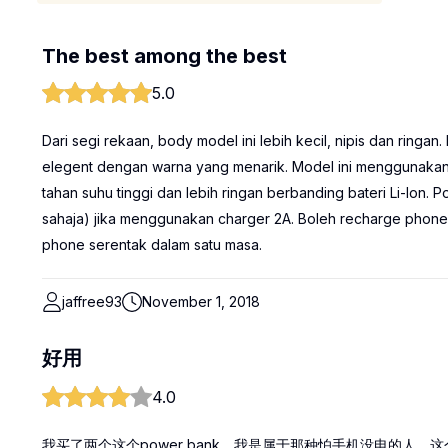
The best among the best
5.0
Dari segi rekaan, body model ini lebih kecil, nipis dan ringa
elegent dengan warna yang menarik. Model ini menggunakan ba
tahan suhu tinggi dan lebih ringan berbanding bateri Li-Ion. 
sahaja) jika menggunakan charger 2A. Boleh recharge phone 
phone serentak dalam satu masa.
jaffree93
November 1, 2018
好用
4.0
我买了两个这个power bank，我是属于那种怕手机没电的人，这个