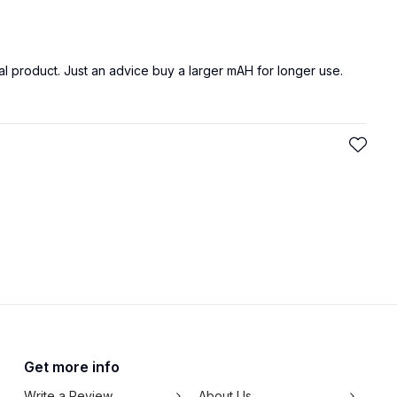
l product. Just an advice buy a larger mAH for longer use.
Get more info
Write a Review
About Us