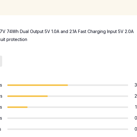
7V 74Wh Dual Output 5V 1.0A and 2.1A Fast Charging Input 5V 2.0A
uit protection
rs
3
rs
2
rs
1
rs
s