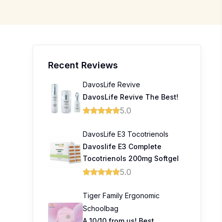
Recent Reviews
DavosLife Revive
DavosLife Revive The Best!
5.0
DavosLife E3 Tocotrienols
Davoslife E3 Complete
Tocotrienols 200mg Softgel
5.0
0
Tiger Family Ergonomic
Schoolbag
0
A 10/10 from us! Best