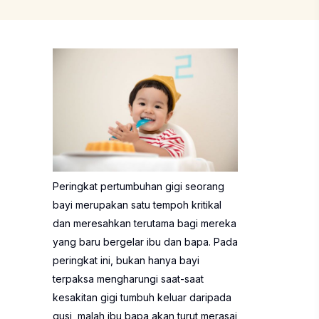
Peringkat pertumbuhan gigi seorang
bayi merupakan satu tempoh kritikal
dan meresahkan terutama bagi mereka
yang baru bergelar ibu dan bapa. Pada
peringkat ini, bukan hanya bayi
terpaksa mengharungi saat-saat
kesakitan gigi tumbuh keluar daripada
gusi, malah ibu bapa akan turut merasai