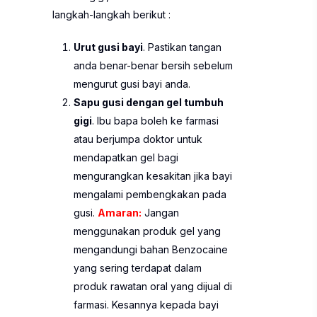
langkah-langkah berikut :
Urut gusi bayi
. Pastikan tangan
anda benar-benar bersih sebelum
mengurut gusi bayi anda.
Sapu gusi dengan gel tumbuh
gigi
. Ibu bapa boleh ke farmasi
atau berjumpa doktor untuk
mendapatkan gel bagi
mengurangkan kesakitan jika bayi
mengalami pembengkakan pada
gusi.
Amaran:
Jangan
menggunakan produk gel yang
mengandungi bahan Benzocaine
yang sering terdapat dalam
produk rawatan oral yang dijual di
farmasi. Kesannya kepada bayi