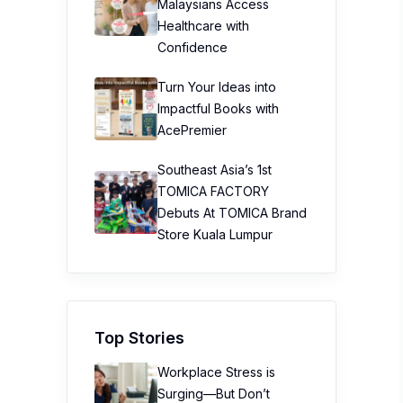
Malaysians Access
Healthcare with
Confidence
Turn Your Ideas into
Impactful Books with
AcePremier
Southeast Asia’s 1st
TOMICA FACTORY
Debuts At TOMICA Brand
Store Kuala Lumpur
Top Stories
Workplace Stress is
Surging—But Don’t