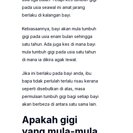
pada usia seawal ini amat jarang
berlaku di kalangan bayi.
Kebiasaannya, bayi akan mula tumbuh
gigi pada usia enam bulan sehingga
satu tahun. Ada juga kes di mana bayi
mula tumbuh gigi pada usia satu tahun
di mana ia dikira agak lewat.
Jika ini berlaku pada bayi anda, ibu
bapa tidak perlulah terlalu risau kerana
seperti disebutkan di atas, masa
permulaan tumbuh gigi bagi setiap bayi
akan berbeza di antara satu sama lain.
Apakah gigi
yang mula-mula