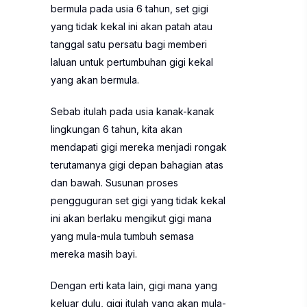
bermula pada usia 6 tahun, set gigi
yang tidak kekal ini akan patah atau
tanggal satu persatu bagi memberi
laluan untuk pertumbuhan gigi kekal
yang akan bermula.
Sebab itulah pada usia kanak-kanak
lingkungan 6 tahun, kita akan
mendapati gigi mereka menjadi rongak
terutamanya gigi depan bahagian atas
dan bawah. Susunan proses
pengguguran set gigi yang tidak kekal
ini akan berlaku mengikut gigi mana
yang mula-mula tumbuh semasa
mereka masih bayi.
Dengan erti kata lain, gigi mana yang
keluar dulu, gigi itulah yang akan mula-