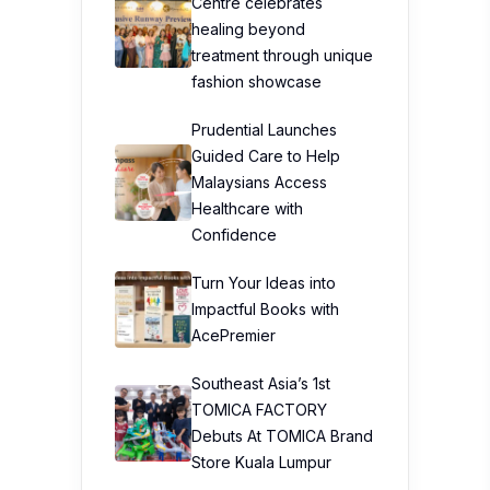
Centre celebrates
healing beyond
treatment through unique
fashion showcase
Prudential Launches
Guided Care to Help
Malaysians Access
Healthcare with
Confidence
Turn Your Ideas into
Impactful Books with
AcePremier
Southeast Asia’s 1st
TOMICA FACTORY
Debuts At TOMICA Brand
Store Kuala Lumpur